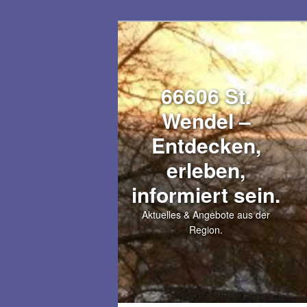
Zum
Zum
primären
sekundären
Inhalt
Inhalt
springen
springen
66606 St.
Wendel –
Entdecken,
erleben,
informiert sein.
Aktuelles & Angebote aus der
Region.