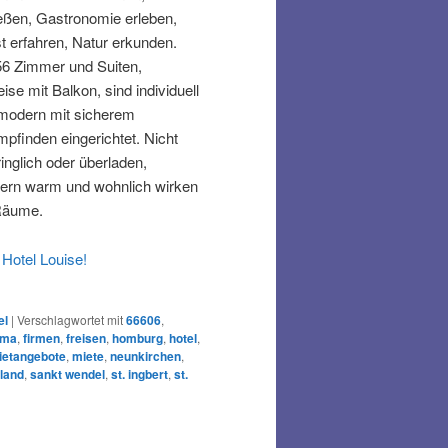
eßen, Gastronomie erleben,
t erfahren, Natur erkunden.
56 Zimmer und Suiten,
eise mit Balkon, sind individuell
modern mit sicherem
empfinden eingerichtet. Nicht
ringlich oder überladen,
ern warm und wohnlich wirken
Räume.
Hotel Louise!
el
|
Verschlagwortet mit
66606
,
rma
,
firmen
,
freisen
,
homburg
,
hotel
,
ietangebote
,
miete
,
neunkirchen
,
land
,
sankt wendel
,
st. ingbert
,
st.