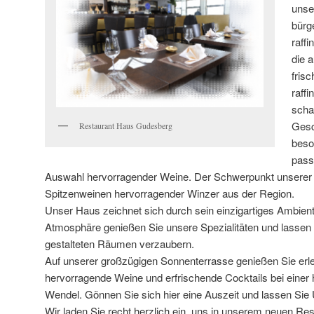
unse
bürg
raff
die 
fris
raff
scha
Gesc
Restaurant Haus Gudesberg
beso
pass
Auswahl hervorragender Weine. Der Schwerpunkt unserer 
Spitzenweinen hervorragender Winzer aus der Region.
Unser Haus zeichnet sich durch sein einzigartiges Ambient
Atmosphäre genießen Sie unsere Spezialitäten und lassen s
gestalteten Räumen verzaubern.
Auf unserer großzügigen Sonnenterrasse genießen Sie erl
hervorragende Weine und erfrischende Cocktails bei einer 
Wendel. Gönnen Sie sich hier eine Auszeit und lassen S
Wir laden Sie recht herzlich ein, uns in unserem neuen Re