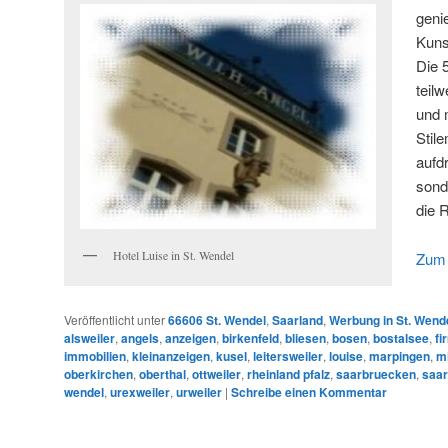
geni
Kuns
Die 
teilw
und 
Stil
aufd
sond
die 
Hotel Luise in St. Wendel
Zum 
Veröffentlicht unter
66606 St. Wendel
,
Saarland
,
Werbung in St. Wend
alsweiler
,
angels
,
anzeigen
,
birkenfeld
,
bliesen
,
bosen
,
bostalsee
,
fi
immobilien
,
kleinanzeigen
,
kusel
,
leitersweiler
,
louise
,
marpingen
,
m
oberkirchen
,
oberthal
,
ottweiler
,
rheinland pfalz
,
saarbruecken
,
saar
wendel
,
urexweiler
,
urweiler
|
Schreibe einen Kommentar