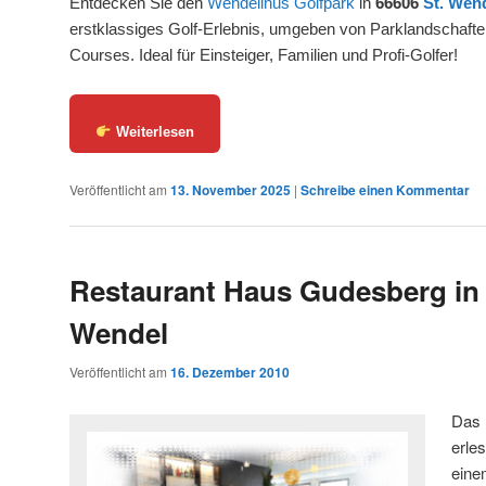
Entdecken Sie den
Wendelinus Golfpark
in
66606
St. Wen
erstklassiges Golf-Erlebnis, umgeben von Parklandschafte
Courses. Ideal für Einsteiger, Familien und Profi-Golfer!
Weiterlesen
Veröffentlicht am
13. November 2025
|
Schreibe einen Kommentar
Restaurant Haus Gudesberg in 
Wendel
Veröffentlicht am
16. Dezember 2010
Das 
erle
eine