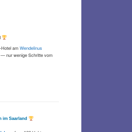
l
e‑Hotel am
Wendelinus
t — nur wenige Schritte vom
n im Saarland