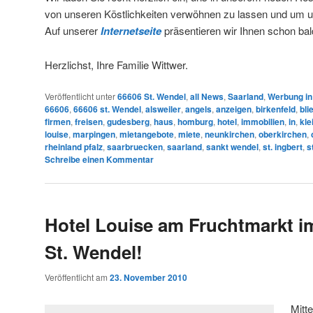
von unseren Köstlichkeiten verwöhnen zu lassen und um 
Auf unserer
Internetseite
präsentieren wir Ihnen schon bald
Herzlichst, Ihre Familie Wittwer.
Veröffentlicht unter
66606 St. Wendel
,
all News
,
Saarland
,
Werbung in
66606
,
66606 st. Wendel
,
alsweiler
,
angels
,
anzeigen
,
birkenfeld
,
bli
firmen
,
freisen
,
gudesberg
,
haus
,
homburg
,
hotel
,
immobilien
,
in
,
kle
louise
,
marpingen
,
mietangebote
,
miete
,
neunkirchen
,
oberkirchen
,
rheinland pfalz
,
saarbruecken
,
saarland
,
sankt wendel
,
st. ingbert
,
s
Schreibe einen Kommentar
Hotel Louise am Fruchtmarkt 
St. Wendel!
Veröffentlicht am
23. November 2010
Mitt