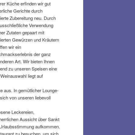
rer Küche erfinden wir gut
erliche Gerichte durch
inierte Zubereitung neu. Durch
ausschließliche Verwendung
cher Zutaten gepaart mit
inierten Gewürzen und Kräutern
ffen wir ein
hmackserlebnis der ganz
nderen Art. Wir bieten Ihnen
end zu unseren Speisen eine
Weinauswahl liegt auf
e aus. In gemütlicher Lounge-
ich von unseren liebevoll
esene Leckereien,
herrlichen Aussicht über Sankt
ie Urlaubsstimmung aufkommen.
staurant zu besuchen, um sich