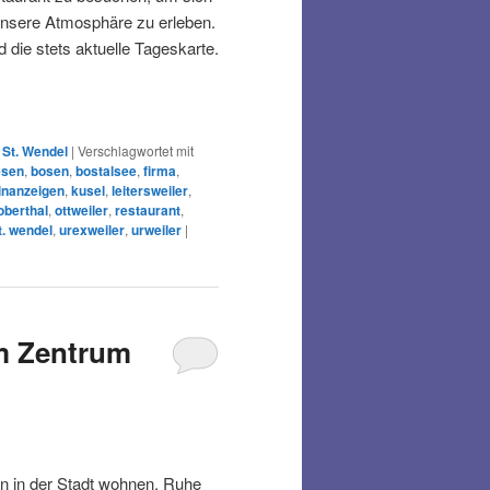
unsere Atmosphäre zu erleben.
 die stets aktuelle Tageskarte.
 St. Wendel
|
Verschlagwortet mit
esen
,
bosen
,
bostalsee
,
firma
,
inanzeigen
,
kusel
,
leitersweiler
,
oberthal
,
ottweiler
,
restaurant
,
t. wendel
,
urexweiler
,
urweiler
|
im Zentrum
en in der Stadt wohnen, Ruhe